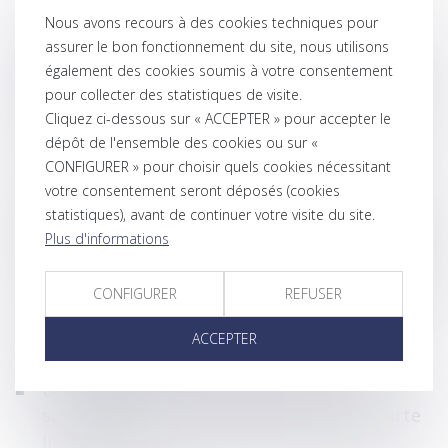
Lire la suite
Nous avons recours à des cookies techniques pour
assurer le bon fonctionnement du site, nous utilisons
Amendes routières impayées : les poursuites
également des cookies soumis à votre consentement
désormais facilitées
pour collecter des statistiques de visite.
Cliquez ci-dessous sur « ACCEPTER » pour accepter le
Un nouveau flux automatisé entre le SPF Justice et le
dépôt de l'ensemble des cookies ou sur «
SPF Finances facilitera...
CONFIGURER » pour choisir quels cookies nécessitant
Lire la suite
votre consentement seront déposés (cookies
statistiques), avant de continuer votre visite du site.
Sécurité Routière : Rappel de quelques règles
Plus d'informations
d'arrêts et stationnements interdits (2/2)
La semaine dernière, nous avions évoqué deux arrêts
CONFIGURER
REFUSER
et stationnements interdi...
Lire la suite
ACCEPTER
Une trentaine de radars tronçons
supplémentaires en 2023 en Wallonie (carte
interactive)