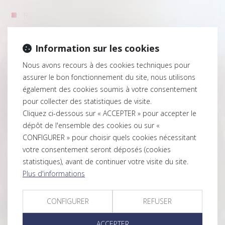
Réparation du dommage
Droit de la famille et patrimonial
Information sur les cookies
Droit de la jeunesse
Nous avons recours à des cookies techniques pour
assurer le bon fonctionnement du site, nous utilisons
Droit pénal
également des cookies soumis à votre consentement
pour collecter des statistiques de visite.
Droit des biens – Droit des baux
Cliquez ci-dessous sur « ACCEPTER » pour accepter le
dépôt de l'ensemble des cookies ou sur «
Droit des obligations et des contrats
CONFIGURER » pour choisir quels cookies nécessitant
Droit de la construction
votre consentement seront déposés (cookies
statistiques), avant de continuer votre visite du site.
Droit commercial
Plus d'informations
Médiation civile et commerciale
CONFIGURER
REFUSER
Règlement collectif de dettes
ACCEPTER