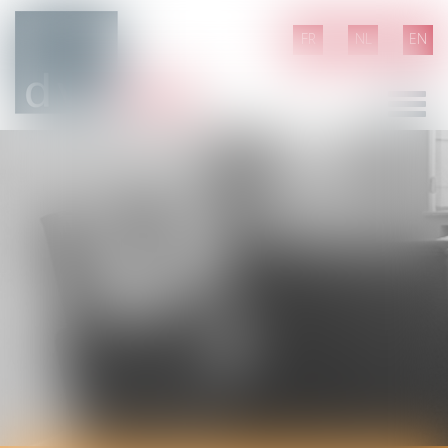
FR
NL
EN
Ouvrir
le
menu