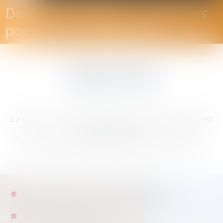
Des compétences diversifiées
pour mieux vous servir
Expertise
La liste de nos domaines d’interventions spécifiques n’est
pas exhaustive.
Nous traitons régulièrement les matières suivantes :
Droit des assurances et de la responsabilité
Droit de la circulation routière