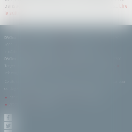
transactions commerciales, soit entre les entreprises...
Lire
la suite
DVClex – Société civile d’avocats
LIÈGE :
Boulevard Frère-Orban 9/1 –
4000 Liège
T. +32 (0)4 221 79 79
F. +32 (0)4 221 79 70
info@dvclex.be
DVClex – Société civile d’avocats
TONGRES :
Klinkerstraat 19 – 3700
Tongeren-Borgloon
T. +32 (0)12 23 23 91
F. +32 (0)12 23 26 36
info.tongeren@dvclex.be
Ce site est conforme aux mentions légales de l’Ordre des avocats du barreau
de Liège-Huy, barreau de Limbourg, OVB et AVOCATS.be
Plan du site
Mentions légales
Les liens
Responsabilité
Droits d’auteur
Vie privée