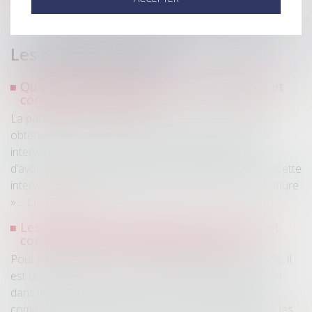
Les dernières actus
Qu’est-ce qu’une indemnité de procédure et
combien coûte-t-elle ?
La partie qui s’est fait défendre par un avocat et qui a
obtenu gain de cause devant le tribunal a droit à une
intervention forfaitaire dans les honoraires et frais
d’avocat, à charge de la partie qui a perdu le procès. Cette
intervention forfaitaire s’appelle « l’indemnité de procédure
»....
Lire la suite
Les taux d’intérêt applicables (taux légal et
commercial) pour 2026 sont connus !
Pour l'année 2026, le taux d'intérêt légal s'élève à 4,5 %. Il
est utile de savoir que ce taux d’intérêt est d’application
dans les litiges privés et pour les transactions entre
commerçants et les particuliers. Le taux d’intérêt dans les